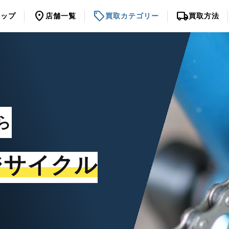
location_on
sell
local_shipping
トップ
店舗一覧
買取カテゴリー
買取方法
ら
ジサイクル