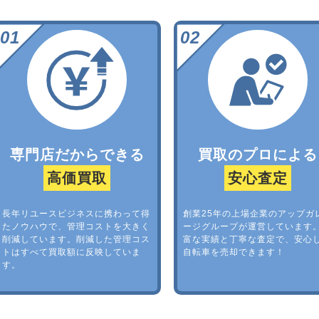
専門店だからできる
買取のプロによる
高価買取
安心査定
長年リユースビジネスに携わって得
創業25年の上場企業のアップガ
たノウハウで、管理コストを大きく
ージグループが運営しています
削減しています。削減した管理コス
富な実績と丁寧な査定で、安心
トはすべて買取額に反映していま
自転車を売却できます！
す。