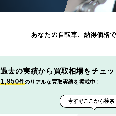
あなたの自転車、
納得価格
過去の実績から
買取相場をチェッ
1,950
件
のリアルな買取実績を掲載中！
今すぐここから検索