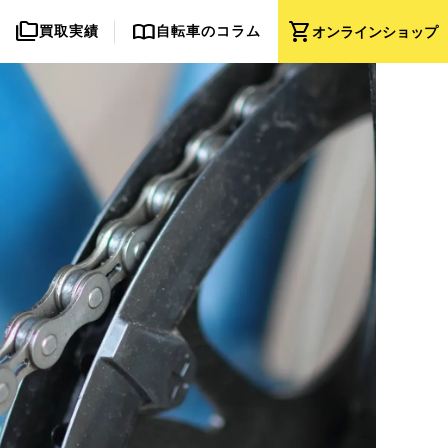
folder_copy
import_contacts
shopping_cart
買取実績
自転車のコラム
オンライン
ショップ