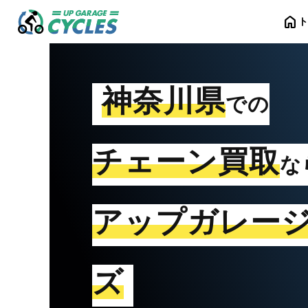
home
神奈川県
での
チェーン買取
な
アップガレー
ズ