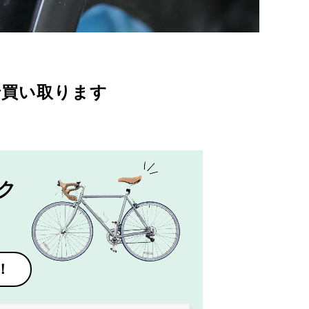
で買い取ります
ク
！