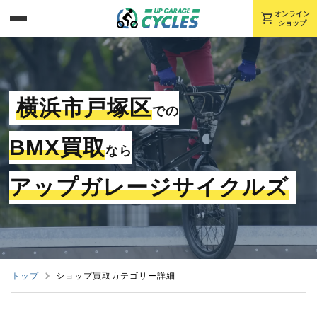
shopping_cart
オンライン
ショップ
横浜市戸塚区
での
BMX買取
なら
アップガレージサイクルズ
トップ
ショップ買取カテゴリー詳細