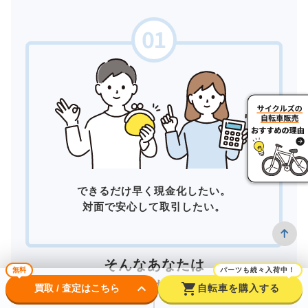
できるだけ早く現金化したい。
対面で安心して取引したい。
そんなあなたは
無料
パーツも続々入荷中！
店頭買取
がおすすめ！
keyboard_arrow_down
shopping_cart
買取 / 査定はこちら
自転車を購入する