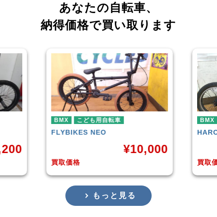
あなたの自転車、
納得価格で買い取ります
BMX
BMX
HARO
DOWNTOWN
KUW
,000
¥
4,225
買取価格
買取
もっと見る