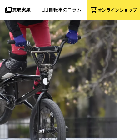
folder_copy
import_contacts
shopping_cart
買取実績
自転車のコラム
オンライン
ショップ