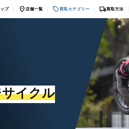
location_on
sell
local_shipping
トップ
店舗一覧
買取カテゴリー
買取方法
ジサイクル