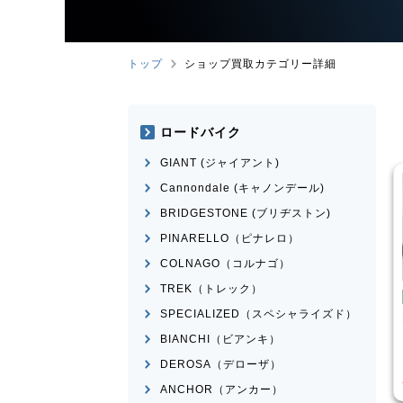
トップ
ショップ買取カテゴリー詳細
ロードバイク
GIANT (ジャイアント)
Cannondale (キャノンデール)
BRIDGESTONE (ブリヂストン)
PINARELLO（ピナレロ）
COLNAGO（コルナゴ）
TREK（トレック）
こども用自転車
BMX
SPECIALIZED（スペシャライズド）
ose
MICRON
MONGOOSE
モデル不明
BIANCHI（ビアンキ）
¥
16,500
¥
2,200
DEROSA（デローザ）
買取価格
ANCHOR（アンカー）