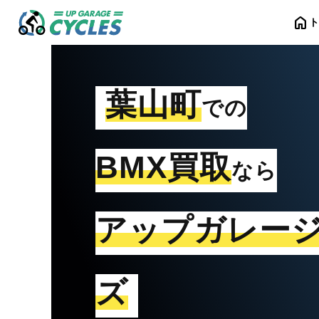
home
葉山町
での
BMX買取
なら
アップガレー
ズ