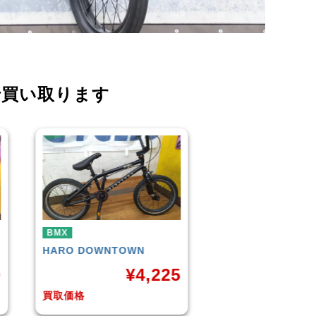
で買い取ります
BMX
BMX
KUWAHARA
KZ-01 2015年
WETHEPEOPLE
C
モデル
(Matt Black) 2
5
¥
11,000
¥
1
買取価格
買取価格