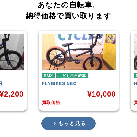
あなたの自転車、
納得価格で買い取ります
自転車
BMX
O
HARO
DOWNTOWN
¥
10,000
¥
4,225
買取価格
もっと見る