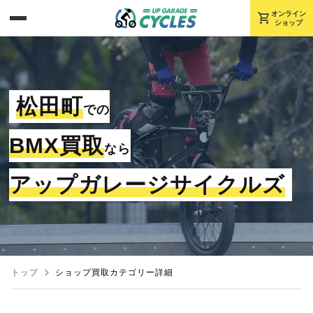
shopping_cart
オンライン
ショップ
松田町
での
BMX買取
なら
アップガレージサイクルズ
トップ
ショップ買取カテゴリー詳細