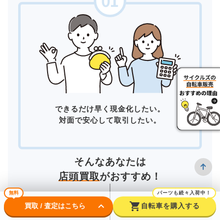
できるだけ早く現金化したい。
対面で安心して取引したい。
そんなあなたは
店頭買取
がおすすめ！
無料
パーツも続々入荷中！
keyboard_arrow_down
shopping_cart
買取 / 査定はこちら
自転車を購入する