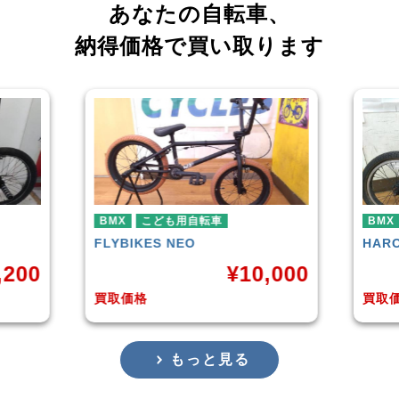
あなたの自転車、
納得価格で買い取ります
BMX
BMX
HARO
DOWNTOWN
KUW
,000
¥
4,225
買取価格
買取
もっと見る