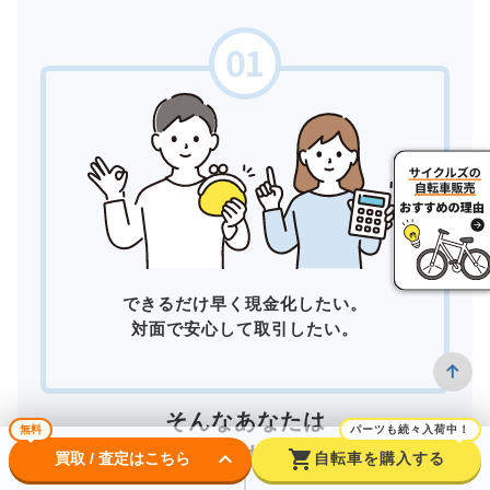
できるだけ早く現金化したい。
対面で安心して取引したい。
そんなあなたは
無料
パーツも続々入荷中！
店頭買取
がおすすめ！
keyboard_arrow_down
shopping_cart
買取 / 査定はこちら
自転車を購入する