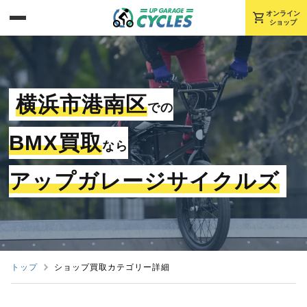
shopping_cart
オンライン
ショップ
横浜市港南区
での
BMX買取
なら
アップガレージサイクルズ
トップ
ショップ買取カテゴリー詳細