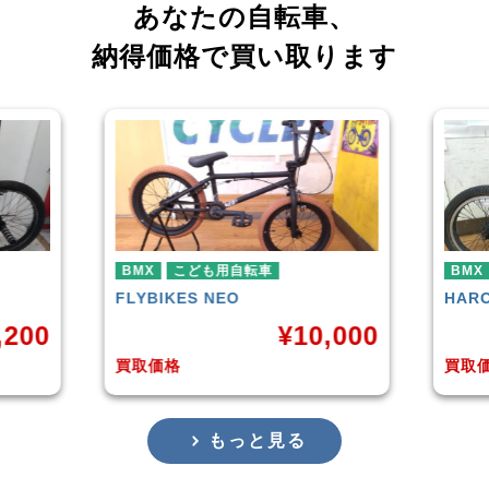
あなたの自転車、
納得価格で買い取ります
BMX
BMX
HARO
DOWNTOWN
KUW
,000
¥
4,225
買取価格
買取
もっと見る