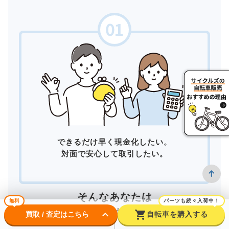
できるだけ早く現金化したい。
対面で安心して取引したい。
そんなあなたは
無料
パーツも続々入荷中！
店頭買取
がおすすめ！
keyboard_arrow_down
shopping_cart
買取 / 査定はこちら
自転車を購入する