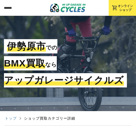
shopping_cart
オンライン
ショップ
伊勢原市
での
BMX買取
なら
アップガレージサイクルズ
トップ
ショップ買取カテゴリー詳細