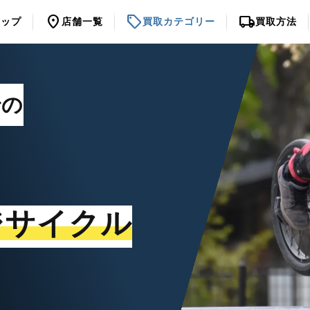
location_on
sell
local_shipping
トップ
店舗一覧
買取カテゴリー
買取方法
での
ジサイクル