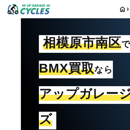
home
相模原市南区
BMX買取
なら
アップガレー
ズ