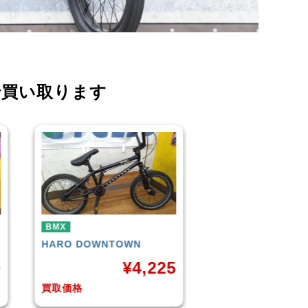
で買い取ります
BMX
BMX
KUWAHARA
KZ-01 2015年
WETHEPEOPLE
C
モデル
(Matt Black) 2
5
¥
11,000
¥
1
買取価格
買取価格