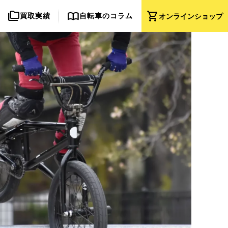
folder_copy
import_contacts
shopping_cart
買取実績
自転車のコラム
オンライン
ショップ