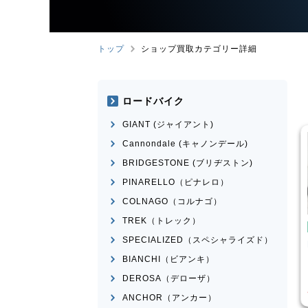
トップ
ショップ買取カテゴリー詳細
ロードバイク
GIANT (ジャイアント)
Cannondale (キャノンデール)
BRIDGESTONE (ブリヂストン)
PINARELLO（ピナレロ）
COLNAGO（コルナゴ）
TREK（トレック）
こども用自転車
BMX
SPECIALIZED（スペシャライズド）
ose
MICRON
MONGOOSE
モデル不明
BIANCHI（ビアンキ）
¥
16,500
¥
2,200
DEROSA（デローザ）
買取価格
ANCHOR（アンカー）