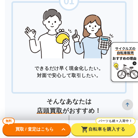
できるだけ早く現金化したい。
対面で安心して取引したい。
そんなあなたは
店頭買取
がおすすめ！
無料
パーツも続々入荷中！
keyboard_arrow_down
shopping_cart
買取 / 査定はこちら
自転車を購入する