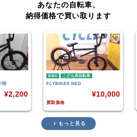
あなたの自転車、
納得価格で買い取ります
ども用自転車
BMX
ES
NEO
HARO
DOWNTOWN
¥
10,000
¥
4,
買取価格
もっと見る