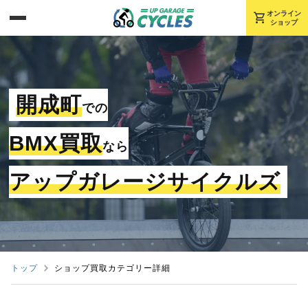
shopping_cart
オンライン
ショップ
開成町
での
BMX買取
なら
アップガレージサイクルズ
トップ
ショップ買取カテゴリー詳細