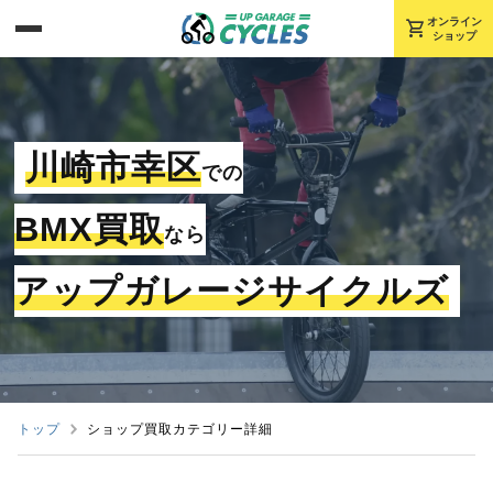
shopping_cart
オンライン
ショップ
川崎市幸区
での
BMX買取
なら
アップガレージサイクルズ
トップ
ショップ買取カテゴリー詳細