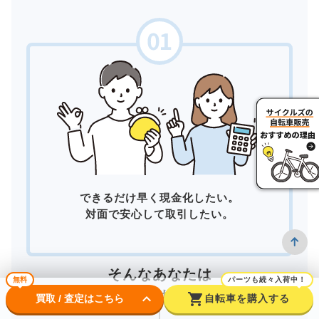
できるだけ早く現金化したい。
対面で安心して取引したい。
そんなあなたは
無料
パーツも続々入荷中！
店頭買取
がおすすめ！
keyboard_arrow_down
shopping_cart
買取 / 査定はこちら
自転車を購入する