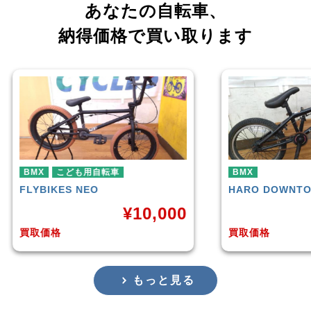
あなたの自転車、
納得価格で買い取ります
BMX
BMX
HARO
DOWNTOWN
KUW
,000
¥
4,225
買取価格
買取
もっと見る