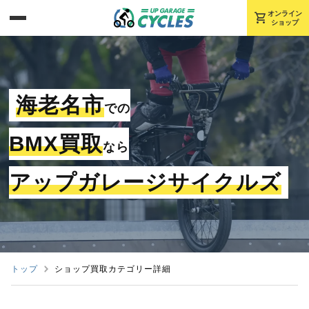
shopping_cart
オンライン
ショップ
海老名市
での
BMX買取
なら
アップガレージサイクルズ
トップ
ショップ買取カテゴリー詳細