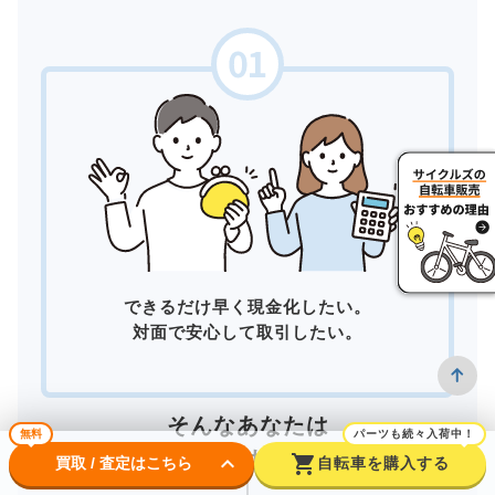
できるだけ早く現金化したい。
対面で安心して取引したい。
そんなあなたは
無料
パーツも続々入荷中！
店頭買取
がおすすめ！
keyboard_arrow_down
shopping_cart
買取 / 査定はこちら
自転車を購入する