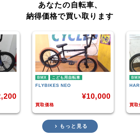
あなたの自転車、
納得価格で買い取ります
BMX
HARO
DOWNTOWN
¥
10,000
¥
4,225
買取価格
もっと見る