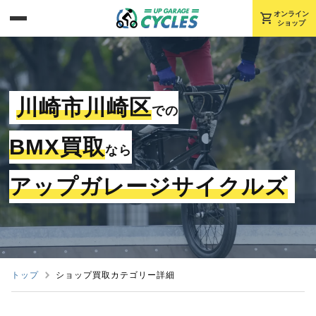
shopping_cart
オンライン
ショップ
川崎市川崎区
での
BMX買取
なら
アップガレージサイクルズ
トップ
ショップ買取カテゴリー詳細