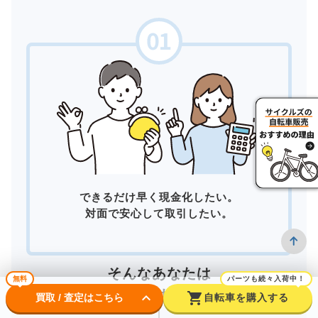
できるだけ早く現金化したい。
対面で安心して取引したい。
そんなあなたは
無料
パーツも続々入荷中！
店頭買取
がおすすめ！
keyboard_arrow_down
shopping_cart
買取 / 査定はこちら
自転車を購入する