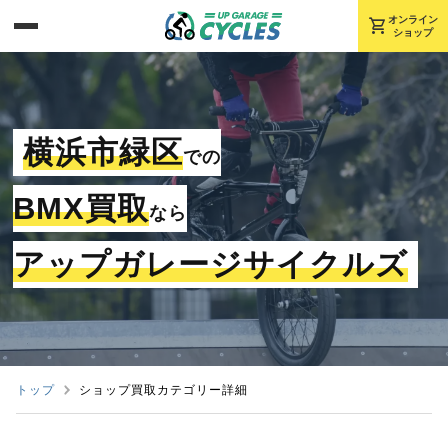
shopping_cart
オンライン
ショップ
横浜市緑区
での
BMX買取
なら
アップガレージサイクルズ
トップ
ショップ買取カテゴリー詳細