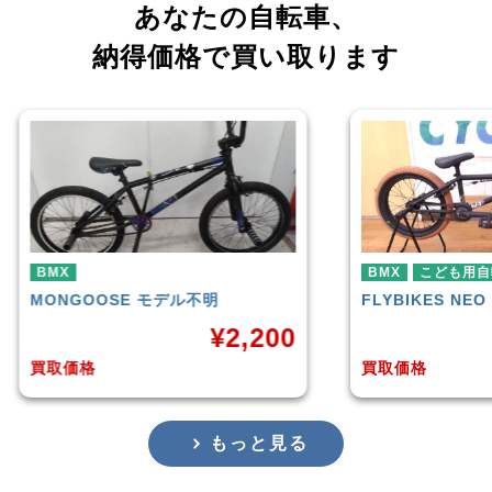
あなたの自転車、
納得価格で買い取ります
BMX
こども用自転車
BMX
FLYBIKES
NEO
HAR
,200
¥
10,000
買取価格
買取
もっと見る