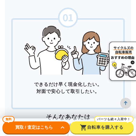
できるだけ早く現金化したい。
対面で安心して取引したい。
そんなあなたは
無料
パーツも続々入荷中！
店頭買取
がおすすめ！
keyboard_arrow_down
shopping_cart
買取 / 査定はこちら
自転車を購入する