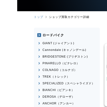
トップ
ショップ買取カテゴリー詳細
ロードバイク
GIANT (ジャイアント)
Cannondale (キャノンデール)
BRIDGESTONE (ブリヂストン)
PINARELLO（ピナレロ）
COLNAGO（コルナゴ）
TREK（トレック）
こども用自転車
BMX
SPECIALIZED（スペシャライズド）
ose
MICRON
MONGOOSE
モデル不明
BIANCHI（ビアンキ）
¥
16,500
¥
2,200
DEROSA（デローザ）
買取価格
ANCHOR（アンカー）