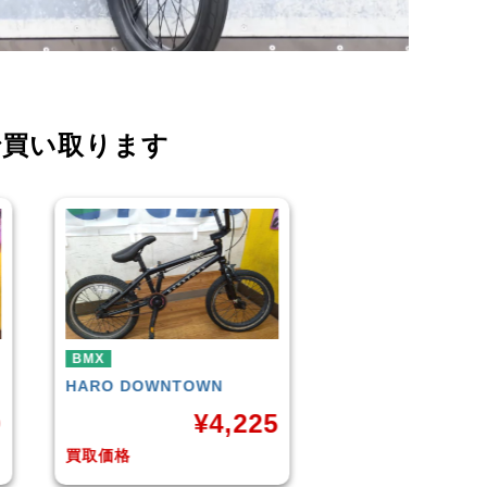
で買い取ります
BMX
BMX
KUWAHARA
KZ-01 2015年
WETHEPEOPLE
C
モデル
(Matt Black) 2
5
¥
11,000
¥
1
買取価格
買取価格