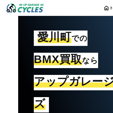
home
愛川町
での
BMX買取
なら
アップガレー
ズ