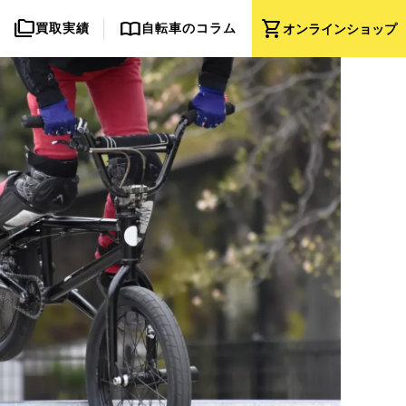
folder_copy
import_contacts
shopping_cart
買取実績
自転車のコラム
オンライン
ショップ