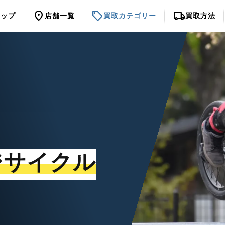
location_on
sell
local_shipping
トップ
店舗一覧
買取カテゴリー
買取方法
ジサイクル