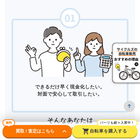
できるだけ早く現金化したい。
対面で安心して取引したい。
そんなあなたは
無料
パーツも続々入荷中！
店頭買取
がおすすめ！
keyboard_arrow_down
shopping_cart
買取 / 査定はこちら
自転車を購入する