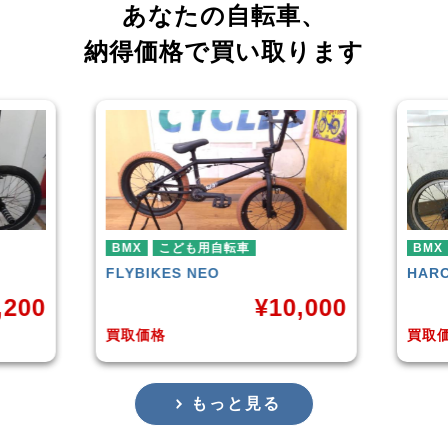
あなたの自転車、
納得価格で買い取ります
車
BMX
HARO
DOWNTOWN
¥
10,000
¥
4,225
買取価格
もっと見る