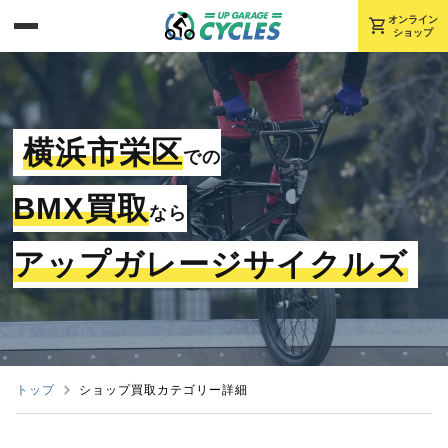
shopping_cart
オンライン
ショップ
横浜市栄区
での
BMX買取
なら
アップガレージサイクルズ
トップ
ショップ買取カテゴリー詳細