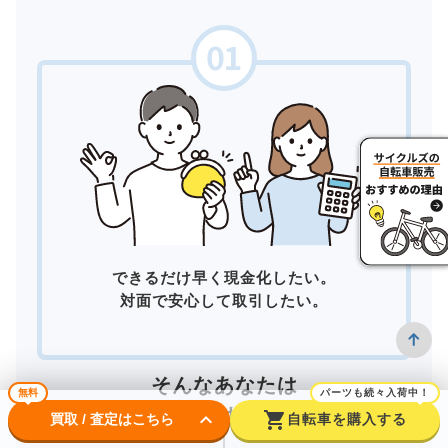
できるだけ早く現金化したい。
対面で安心して取引したい。
そんなあなたは
無料
パーツも続々入荷中！
店頭買取
がおすすめ！
keyboard_arrow_down
shopping_cart
買取 / 査定はこちら
自転車を購入する