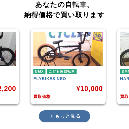
あなたの自転車、
納得価格で買い取ります
BMX
HARO
DOWNTOWN
¥
10,000
¥
4,225
買取価格
もっと見る