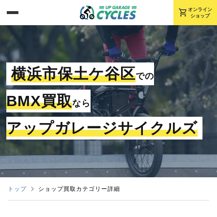
shopping_cart
オンライン
ショップ
横浜市保土ケ谷区
での
BMX買取
なら
アップガレージサイクルズ
トップ
ショップ買取カテゴリー詳細