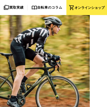
folder_copy
import_contacts
shopping_cart
買取実績
自転車のコラム
オンライン
ショップ