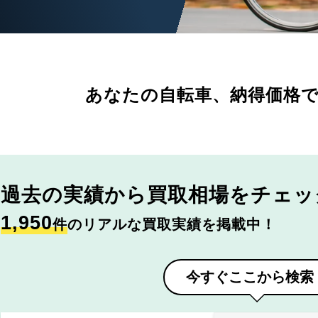
あなたの自転車、
納得価格
過去の実績から
買取相場をチェッ
1,950
件
のリアルな買取実績を掲載中！
今すぐここから検索