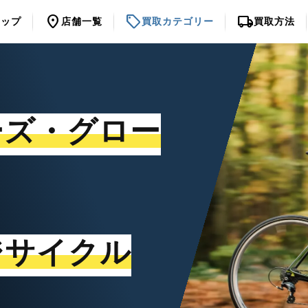
location_on
sell
local_shipping
トップ
店舗一覧
買取カテゴリー
買取方法
ーズ・グロー
ジサイクル