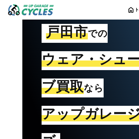
home
戸田市
での
ウェア・シュ
ブ買取
なら
アップガレー