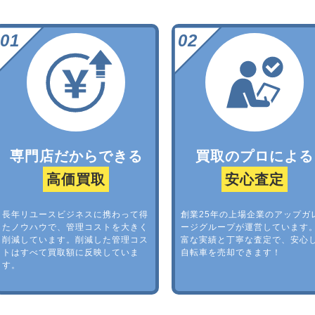
専門店だからできる
買取のプロによる
高価買取
安心査定
長年リユースビジネスに携わって得
創業25年の上場企業のアップガ
たノウハウで、管理コストを大きく
ージグループが運営しています
削減しています。削減した管理コス
富な実績と丁寧な査定で、安心
トはすべて買取額に反映していま
自転車を売却できます！
す。