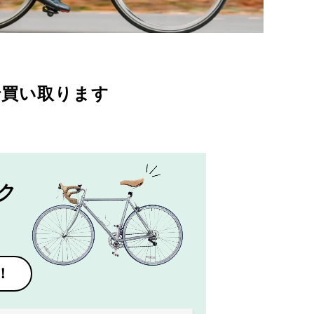
で買い取ります
ク
！