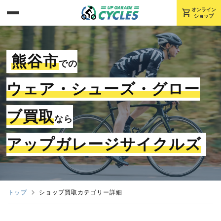
shopping_cart
オンライン
ショップ
熊谷市
での
ウェア・シューズ・グロー
ブ買取
なら
アップガレージサイクルズ
トップ
ショップ買取カテゴリー詳細