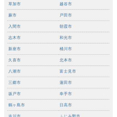
草加市
越谷市
蕨市
戸田市
入間市
朝霞市
志木市
和光市
新座市
桶川市
久喜市
北本市
八潮市
富士見市
三郷市
蓮田市
坂戸市
幸手市
鶴ヶ島市
日高市
吉川市
ふじみ野市