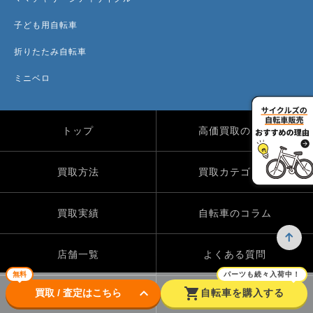
子ども用自転車
折りたたみ自転車
ミニベロ
トップ
高価買取のワケ
買取方法
買取カテゴリー
買取実績
自転車のコラム
店舗一覧
よくある質問
無料
パーツも続々入荷中！
keyboard_arrow_down
shopping_cart
買取 / 査定はこちら
自転車を購入する
Instagram
X