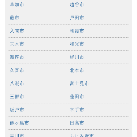
草加市
越谷市
蕨市
戸田市
入間市
朝霞市
志木市
和光市
新座市
桶川市
久喜市
北本市
八潮市
富士見市
三郷市
蓮田市
坂戸市
幸手市
鶴ヶ島市
日高市
吉川市
ふじみ野市