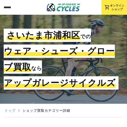
shopping_cart
オンライン
ショップ
さいたま市浦和区
での
ウェア・シューズ・グロー
ブ買取
なら
アップガレージサイクルズ
トップ
ショップ買取カテゴリー詳細