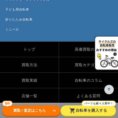
子ども用自転車
折りたたみ自転車
ミニベロ
トップ
高価買取のワケ
買取方法
買取カテゴリー
買取実績
自転車のコラム
店舗一覧
よくある質問
無料
パーツも続々入荷中！
keyboard_arrow_down
shopping_cart
買取 / 査定はこちら
自転車を購入する
Instagram
X