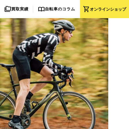
folder_copy
import_contacts
shopping_cart
買取実績
自転車のコラム
オンライン
ショップ