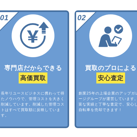
専門店だからできる
買取のプロによる
高価買取
安心査定
長年リユースビジネスに携わって得
創業25年の上場企業のアップガ
たノウハウで、管理コストを大きく
ージグループが運営しています
削減しています。削減した管理コス
富な実績と丁寧な査定で、安心
トはすべて買取額に反映していま
自転車を売却できます！
す。