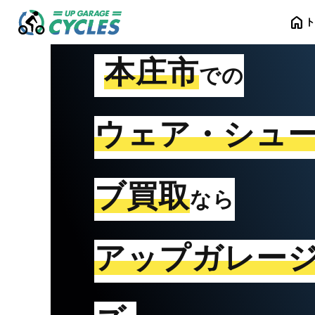
home
本庄市
での
ウェア・シュ
ブ買取
なら
アップガレー