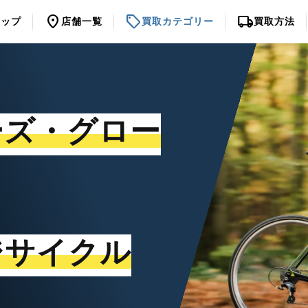
location_on
sell
local_shipping
トップ
店舗一覧
買取カテゴリー
買取方法
ーズ・グロー
ジサイクル