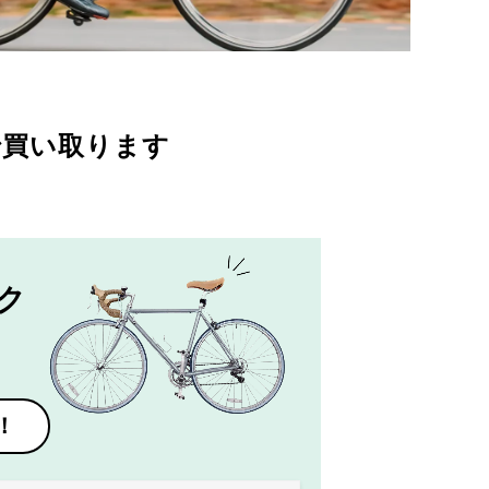
で買い取ります
ク
！