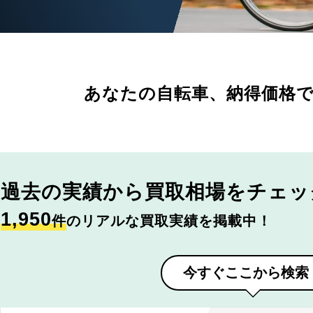
あなたの自転車、
納得価格
過去の実績から
買取相場をチェッ
1,950
件
のリアルな買取実績を掲載中！
今すぐここから検索