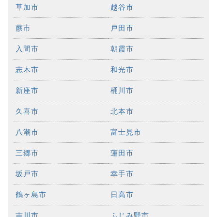
草加市
越谷市
蕨市
戸田市
入間市
朝霞市
志木市
和光市
新座市
桶川市
久喜市
北本市
八潮市
富士見市
三郷市
蓮田市
坂戸市
幸手市
鶴ヶ島市
日高市
吉川市
ふじみ野市