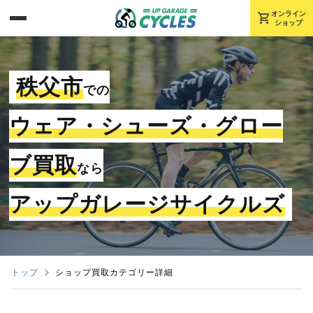
shopping_cart
オンライン
ショップ
秩父市
での
ウェア・シューズ・グロー
ブ買取
なら
アップガレージサイクルズ
トップ
ショップ買取カテゴリー詳細