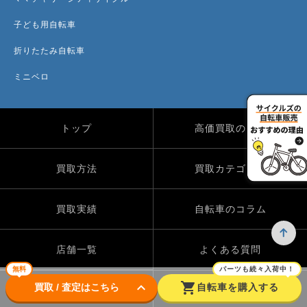
子ども用自転車
折りたたみ自転車
ミニベロ
トップ
高価買取のワケ
買取方法
買取カテゴリー
買取実績
自転車のコラム
店舗一覧
よくある質問
無料
パーツも続々入荷中！
keyboard_arrow_down
shopping_cart
買取 / 査定はこちら
自転車を購入する
Instagram
X