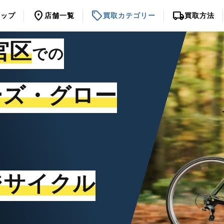
location_on
sell
local_shipping
トップ
店舗一覧
買取カテゴリー
買取方法
宮区
での
ーズ・グロー
ジサイクル