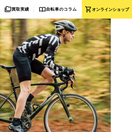
folder_copy
import_contacts
shopping_cart
買取実績
自転車のコラム
オンライン
ショップ