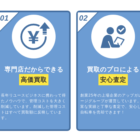
専門店だからできる
買取のプロによる
高価買取
安心査定
長年リユースビジネスに携わって得
創業25年の上場企業のアップガ
たノウハウで、管理コストを大きく
ージグループが運営しています
削減しています。削減した管理コス
富な実績と丁寧な査定で、安心
トはすべて買取額に反映していま
自転車を売却できます！
す。