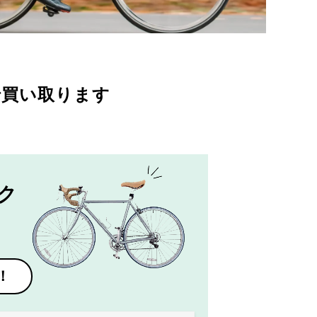
で買い取ります
ク
！