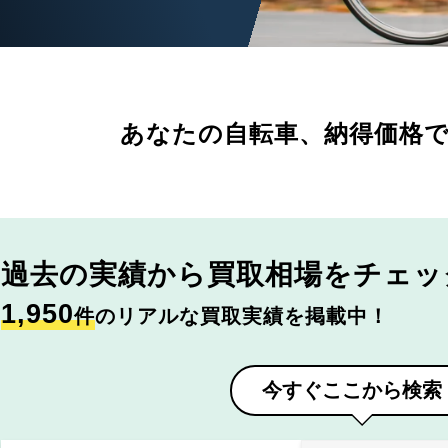
あなたの自転車、
納得価格
過去の実績から
買取相場をチェッ
1,950
件
のリアルな買取実績を掲載中！
今すぐここから検索