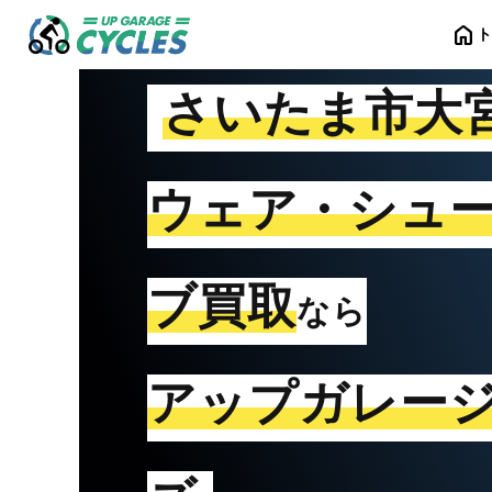
home
さいたま市大
ウェア・シュ
ブ買取
なら
アップガレー