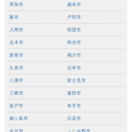
草加市
越谷市
蕨市
戸田市
入間市
朝霞市
志木市
和光市
新座市
桶川市
久喜市
北本市
八潮市
富士見市
三郷市
蓮田市
坂戸市
幸手市
鶴ヶ島市
日高市
吉川市
ふじみ野市