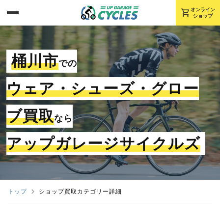
shopping_cart
オンライン
ショップ
桶川市
での
ウェア・シューズ・グロー
ブ買取
なら
アップガレージサイクルズ
トップ
ショップ買取カテゴリー詳細