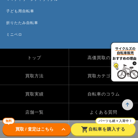
子ども用自転車
折りたたみ自転車
ミニベロ
トップ
高価買取のワケ
買取方法
買取カテゴリー
買取実績
自転車のコラム
店舗一覧
よくある質問
無料
パーツも続々入荷中！
keyboard_arrow_down
shopping_cart
買取 / 査定はこちら
自転車を購入する
Instagram
X