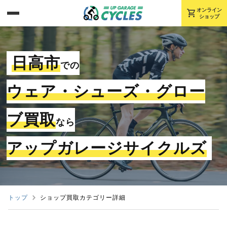
shopping_cart
オンライン
ショップ
日高市
での
ウェア・シューズ・グロー
ブ買取
なら
アップガレージサイクルズ
トップ
ショップ買取カテゴリー詳細