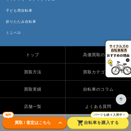
子ども用自転車
折りたたみ自転車
ミニベロ
トップ
高価買取のワケ
買取方法
買取カテゴリー
買取実績
自転車のコラム
店舗一覧
よくある質問
無料
パーツも続々入荷中！
keyboard_arrow_down
shopping_cart
買取 / 査定はこちら
自転車を購入する
Instagram
X