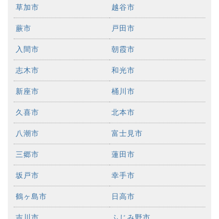
草加市
越谷市
蕨市
戸田市
入間市
朝霞市
志木市
和光市
新座市
桶川市
久喜市
北本市
八潮市
富士見市
三郷市
蓮田市
坂戸市
幸手市
鶴ヶ島市
日高市
吉川市
ふじみ野市