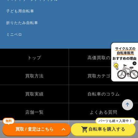
子ども用自転車
折りたたみ自転車
ミニベロ
トップ
高価買取のワケ
買取方法
買取カテゴリー
買取実績
自転車のコラム
店舗一覧
よくある質問
無料
パーツも続々入荷中！
keyboard_arrow_down
shopping_cart
買取 / 査定はこちら
自転車を購入する
Instagram
X