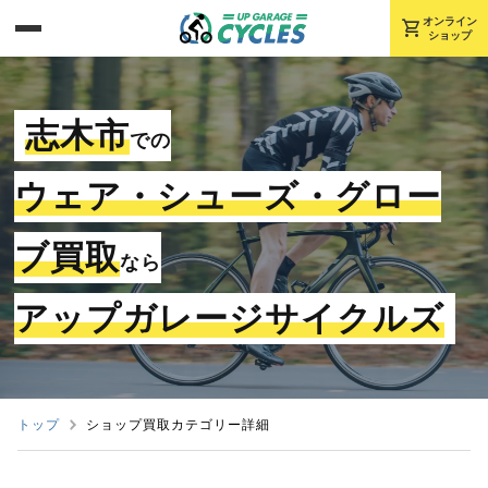
shopping_cart
オンライン
ショップ
志木市
での
ウェア・シューズ・グロー
ブ買取
なら
アップガレージサイクルズ
トップ
ショップ買取カテゴリー詳細