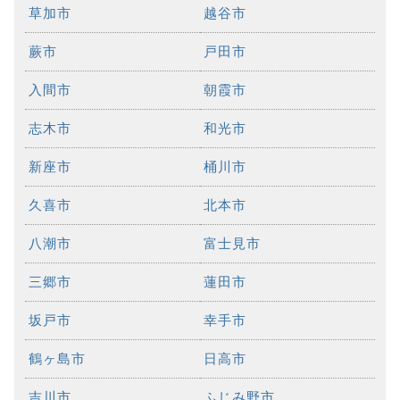
草加市
越谷市
蕨市
戸田市
入間市
朝霞市
志木市
和光市
新座市
桶川市
久喜市
北本市
八潮市
富士見市
三郷市
蓮田市
坂戸市
幸手市
鶴ヶ島市
日高市
吉川市
ふじみ野市