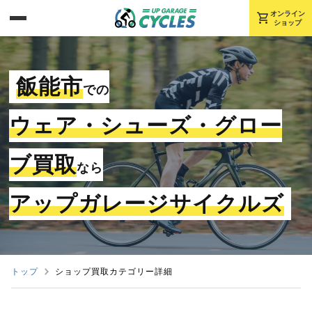
shopping_cart
オンライン
ショップ
飯能市
での
ウェア・シューズ・グロー
ブ買取
なら
アップガレージサイクルズ
トップ
ショップ買取カテゴリー詳細