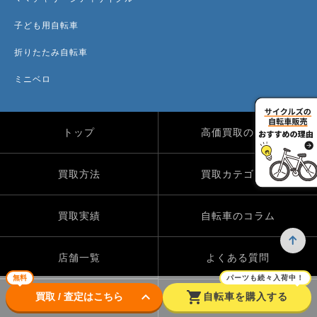
子ども用自転車
折りたたみ自転車
ミニベロ
トップ
高価買取のワケ
買取方法
買取カテゴリー
買取実績
自転車のコラム
店舗一覧
よくある質問
無料
パーツも続々入荷中！
keyboard_arrow_down
shopping_cart
買取 / 査定はこちら
自転車を購入する
Instagram
X