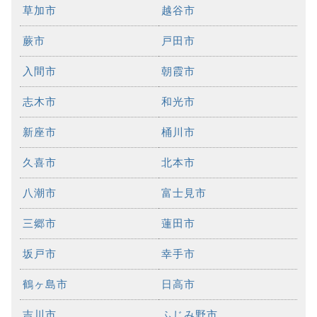
草加市
越谷市
蕨市
戸田市
入間市
朝霞市
志木市
和光市
新座市
桶川市
久喜市
北本市
八潮市
富士見市
三郷市
蓮田市
坂戸市
幸手市
鶴ヶ島市
日高市
吉川市
ふじみ野市