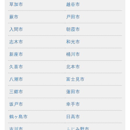
草加市
越谷市
蕨市
戸田市
入間市
朝霞市
志木市
和光市
新座市
桶川市
久喜市
北本市
八潮市
富士見市
三郷市
蓮田市
坂戸市
幸手市
鶴ヶ島市
日高市
吉川市
ふじみ野市