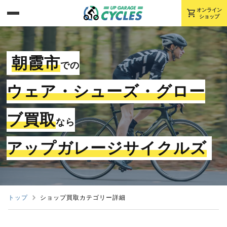
shopping_cart
オンライン
ショップ
朝霞市
での
ウェア・シューズ・グロー
ブ買取
なら
アップガレージサイクルズ
トップ
ショップ買取カテゴリー詳細