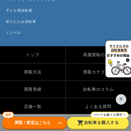
子ども用自転車
折りたたみ自転車
ミニベロ
トップ
高価買取のワケ
買取方法
買取カテゴリー
買取実績
自転車のコラム
店舗一覧
よくある質問
無料
パーツも続々入荷中！
keyboard_arrow_down
shopping_cart
買取 / 査定はこちら
自転車を購入する
Instagram
X