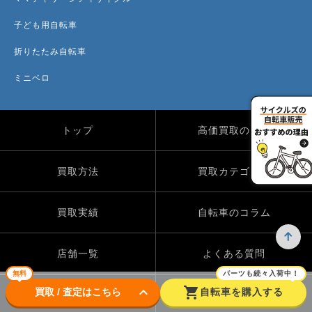
子ども用自転車
折りたたみ自転車
ミニベロ
トップ
高価買取のワケ
買取方法
買取カテゴリー
買取実績
自転車のコラム
店舗一覧
よくある質問
無料
パーツも続々入荷中！
keyboard_arrow_down
shopping_cart
買取 / 査定はこちら
自転車を購入する
Instagram
X