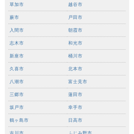
草加市
越谷市
蕨市
戸田市
入間市
朝霞市
志木市
和光市
新座市
桶川市
久喜市
北本市
八潮市
富士見市
三郷市
蓮田市
坂戸市
幸手市
鶴ヶ島市
日高市
吉川市
ふじみ野市