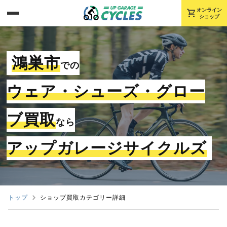
shopping_cart
オンライン
ショップ
鴻巣市
での
ウェア・シューズ・グロー
ブ買取
なら
アップガレージサイクルズ
トップ
ショップ買取カテゴリー詳細