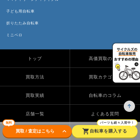
子ども用自転車
折りたたみ自転車
ミニベロ
トップ
高価買取のワケ
買取方法
買取カテゴリー
買取実績
自転車のコラム
店舗一覧
よくある質問
無料
パーツも続々入荷中！
keyboard_arrow_down
shopping_cart
買取 / 査定はこちら
自転車を購入する
Instagram
X