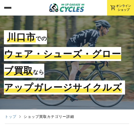
shopping_cart
オンライン
ショップ
川口市
での
ウェア・シューズ・グロー
ブ買取
なら
アップガレージサイクルズ
トップ
ショップ買取カテゴリー詳細