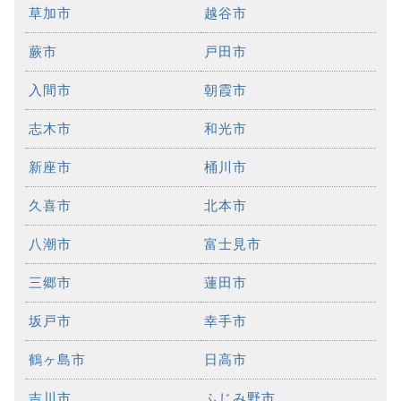
草加市
越谷市
蕨市
戸田市
入間市
朝霞市
志木市
和光市
新座市
桶川市
久喜市
北本市
八潮市
富士見市
三郷市
蓮田市
坂戸市
幸手市
鶴ヶ島市
日高市
吉川市
ふじみ野市