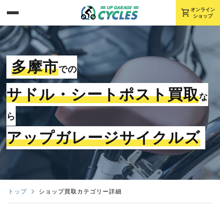
shopping_cart
オンライン
ショップ
多摩市
での
サドル・シートポスト買取
な
ら
アップガレージサイクルズ
トップ
ショップ買取カテゴリー詳細