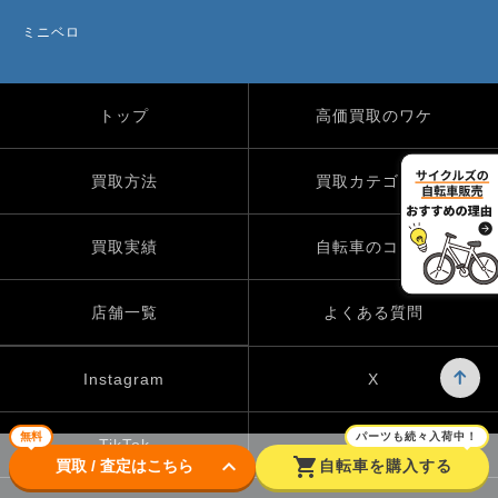
ミニベロ
トップ
高価買取のワケ
買取方法
買取カテゴリー
買取実績
自転車のコラム
店舗一覧
よくある質問
Instagram
X
無料
パーツも続々入荷中！
TikTok
keyboard_arrow_down
shopping_cart
買取 / 査定はこちら
自転車を購入する