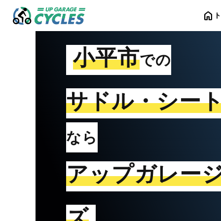
home
小平市
での
サドル・シー
なら
アップガレー
ズ