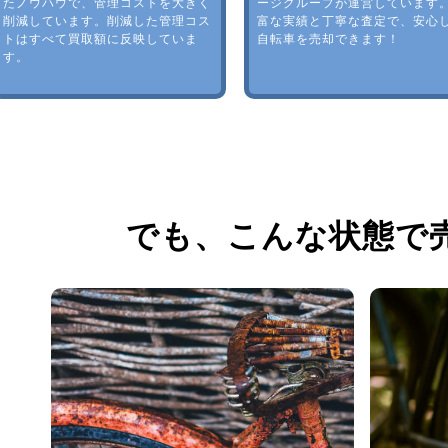
たノウハウで、管理コストを大きく
ージグループが運営しています
削減しています。削減した管理コス
富な実績と丁寧な査定で、安心
トはすべて買取額に反映していま
自転車を売却できます！
す。
でも、
こんな状態で