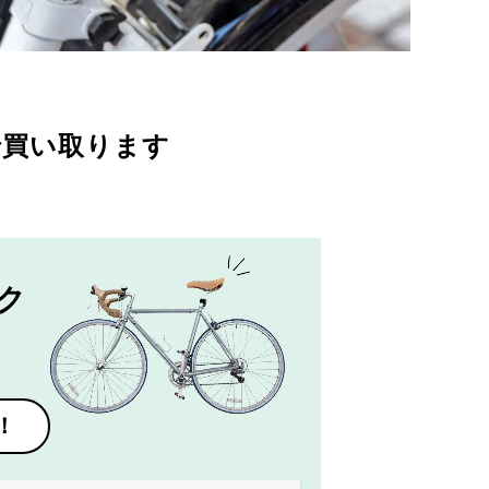
で買い取ります
ク
！