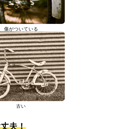
傷がついている
古い
大丈夫！