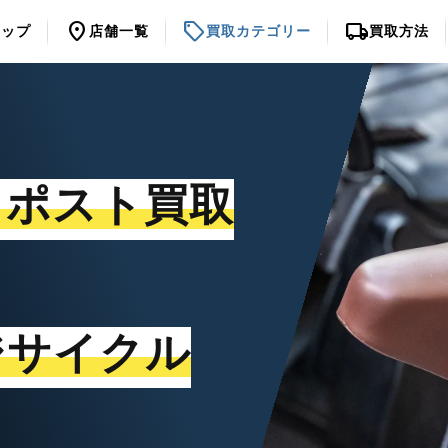
location_on
sell
local_shipping
トップ
店舗一覧
買取カテゴリー
買取方法
トポスト買取
ジサイクル