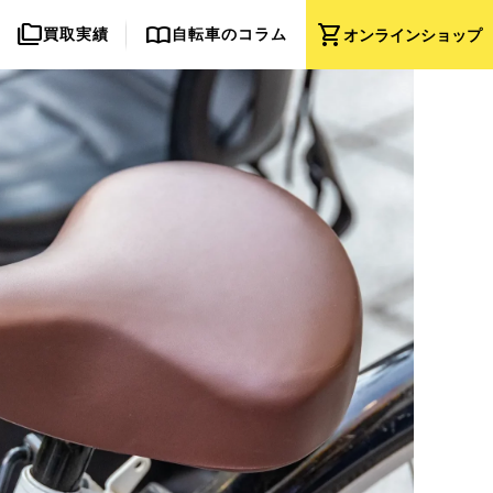
folder_copy
import_contacts
shopping_cart
買取実績
自転車のコラム
オンライン
ショップ