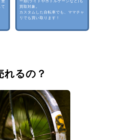
。豊
ー類(ライトやボトルゲージなど)も
して
買取対象。
カスタムした自転車でも、ママチャ
リでも買い取ります！
売れるの？