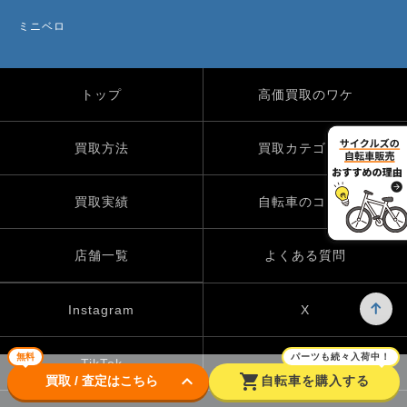
ミニベロ
トップ
高価買取のワケ
買取方法
買取カテゴリー
買取実績
自転車のコラム
店舗一覧
よくある質問
Instagram
X
無料
パーツも続々入荷中！
TikTok
keyboard_arrow_down
shopping_cart
買取 / 査定はこちら
自転車を購入する