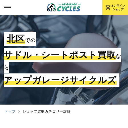
shopping_cart
オンライン
ショップ
北区
での
サドル・シートポスト買取
な
ら
アップガレージサイクルズ
トップ
ショップ買取カテゴリー詳細