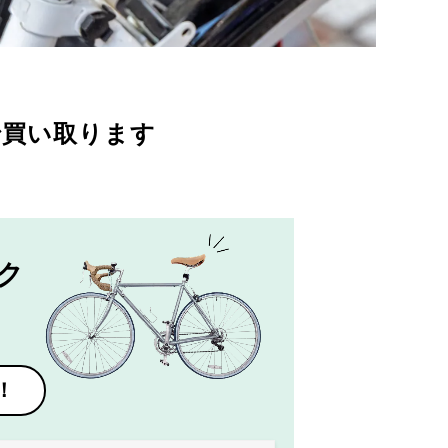
で買い取ります
ク
！