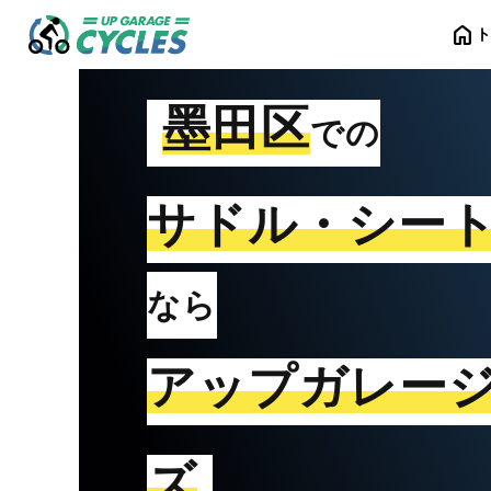
home
墨田区
での
サドル・シー
なら
アップガレー
ズ