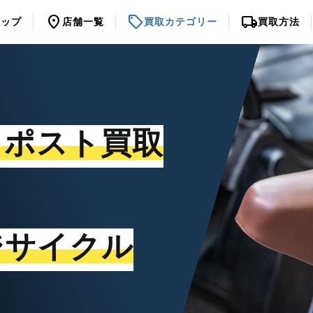
location_on
sell
local_shipping
トップ
店舗一覧
買取カテゴリー
買取方法
トポスト買取
ジサイクル