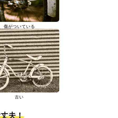
傷がついている
古い
大丈夫！