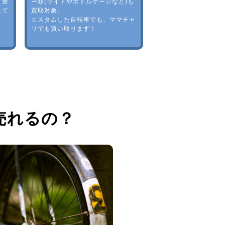
。豊
ー類(ライトやボトルゲージなど)も
して
買取対象。
カスタムした自転車でも、ママチャ
リでも買い取ります！
売れるの？