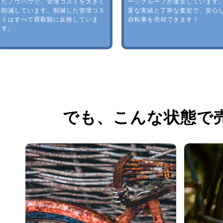
たノウハウで、管理コストを大きく
ージグループが運営しています
削減しています。削減した管理コス
富な実績と丁寧な査定で、安心
トはすべて買取額に反映していま
自転車を売却できます！
す。
でも、
こんな状態で