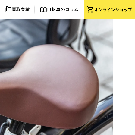
folder_copy
import_contacts
shopping_cart
買取実績
自転車のコラム
オンライン
ショップ