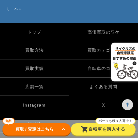
ミニベロ
トップ
高価買取のワケ
買取方法
買取カテゴリー
買取実績
自転車のコラム
店舗一覧
よくある質問
Instagram
X
無料
パーツも続々入荷中！
TikTok
keyboard_arrow_down
shopping_cart
買取 / 査定はこちら
自転車を購入する