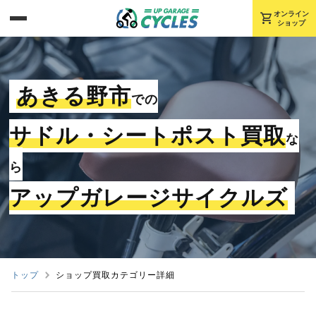
shopping_cart
オンライン
ショップ
あきる野市
での
サドル・シートポスト買取
な
ら
アップガレージサイクルズ
トップ
ショップ買取カテゴリー詳細