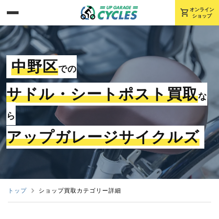
shopping_cart
オンライン
ショップ
中野区
での
サドル・シートポスト買取
な
ら
アップガレージサイクルズ
トップ
ショップ買取カテゴリー詳細