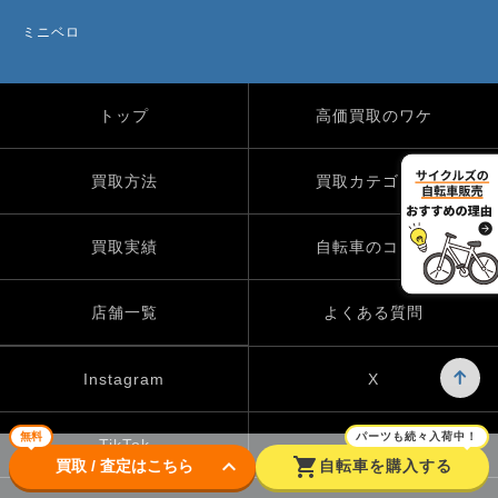
ミニベロ
トップ
高価買取のワケ
買取方法
買取カテゴリー
買取実績
自転車のコラム
店舗一覧
よくある質問
Instagram
X
無料
パーツも続々入荷中！
TikTok
keyboard_arrow_down
shopping_cart
買取 / 査定はこちら
自転車を購入する