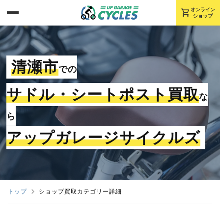
shopping_cart
オンライン
ショップ
清瀬市
での
サドル・シートポスト買取
な
ら
アップガレージサイクルズ
トップ
ショップ買取カテゴリー詳細