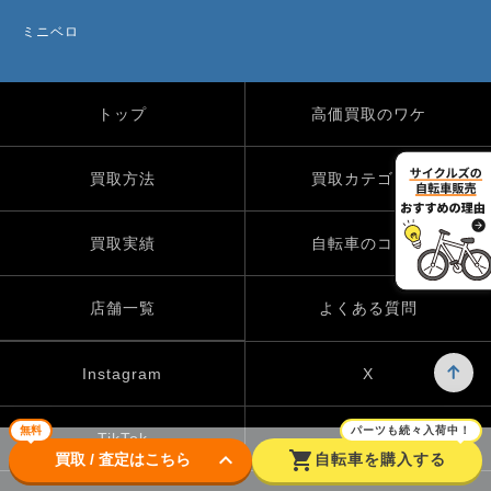
ミニベロ
トップ
高価買取のワケ
買取方法
買取カテゴリー
買取実績
自転車のコラム
店舗一覧
よくある質問
Instagram
X
無料
パーツも続々入荷中！
TikTok
keyboard_arrow_down
shopping_cart
買取 / 査定はこちら
自転車を購入する