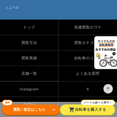
ミニベロ
トップ
高価買取のワケ
買取方法
買取カテゴリー
買取実績
自転車のコラム
店舗一覧
よくある質問
Instagram
X
無料
パーツも続々入荷中！
TikTok
keyboard_arrow_down
shopping_cart
買取 / 査定はこちら
自転車を購入する