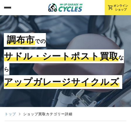
shopping_cart
オンライン
ショップ
調布市
での
サドル・シートポスト買取
な
ら
アップガレージサイクルズ
トップ
ショップ買取カテゴリー詳細