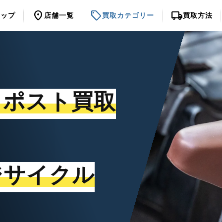
location_on
sell
local_shipping
トップ
店舗一覧
買取カテゴリー
買取方法
トポスト買取
ジサイクル