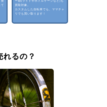
。豊
ー類(ライトやボトルゲージなど)も
して
買取対象。
カスタムした自転車でも、ママチャ
リでも買い取ります！
売れるの？