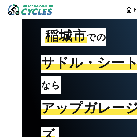
home
稲城市
での
サドル・シー
なら
アップガレー
ズ