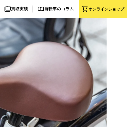
folder_copy
import_contacts
shopping_cart
買取実績
自転車のコラム
オンライン
ショップ