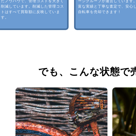
たノウハウで、管理コストを大きく
ージグループが運営しています
削減しています。削減した管理コス
富な実績と丁寧な査定で、安心
トはすべて買取額に反映していま
自転車を売却できます！
す。
でも、
こんな状態で