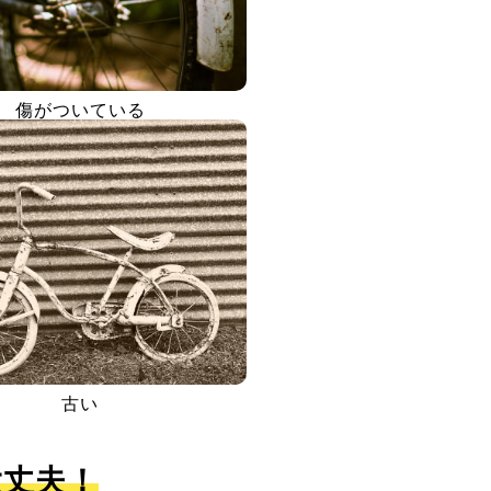
傷がついている
古い
大丈夫！