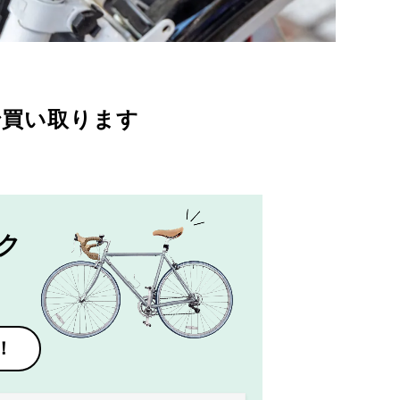
で買い取ります
ク
！