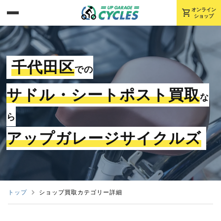
shopping_cart
オンライン
ショップ
千代田区
での
サドル・シートポスト買取
な
ら
アップガレージサイクルズ
トップ
ショップ買取カテゴリー詳細