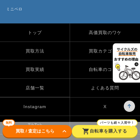
ミニベロ
トップ
高価買取のワケ
買取方法
買取カテゴリー
買取実績
自転車のコラム
店舗一覧
よくある質問
Instagram
X
無料
パーツも続々入荷中！
TikTok
keyboard_arrow_down
shopping_cart
買取 / 査定はこちら
自転車を購入する