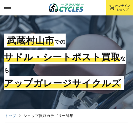
shopping_cart
オンライン
ショップ
武蔵村山市
での
サドル・シートポスト買取
な
ら
アップガレージサイクルズ
トップ
ショップ買取カテゴリー詳細