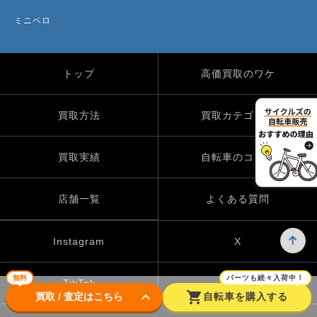
ミニベロ
トップ
高価買取のワケ
買取方法
買取カテゴリー
買取実績
自転車のコラム
店舗一覧
よくある質問
Instagram
X
無料
パーツも続々入荷中！
TikTok
keyboard_arrow_down
shopping_cart
買取 / 査定はこちら
自転車を購入する