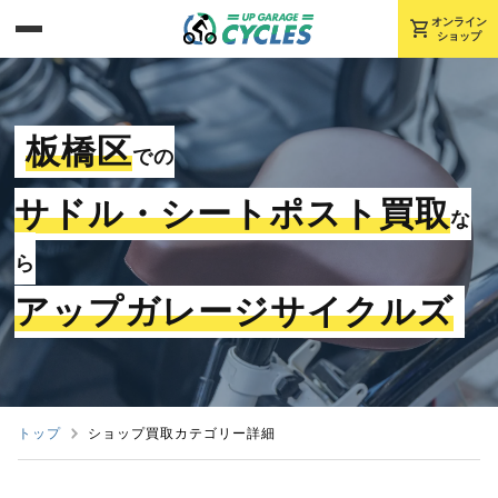
shopping_cart
オンライン
ショップ
板橋区
での
サドル・シートポスト買取
な
ら
アップガレージサイクルズ
トップ
ショップ買取カテゴリー詳細