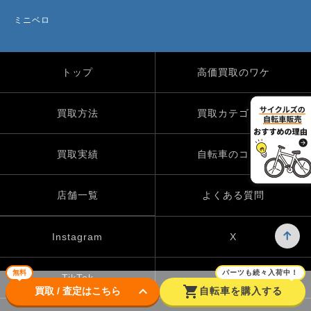
ミニベロ
トップ
高価買取のワケ
買取方法
買取カテゴリー
買取実績
自転車のコラム
店舗一覧
よくある質問
Instagram
X
無料
パーツも続々入荷中！
TikTok
keyboard_arrow_down
shopping_cart
買取 / 査定はこちら
自転車を購入する