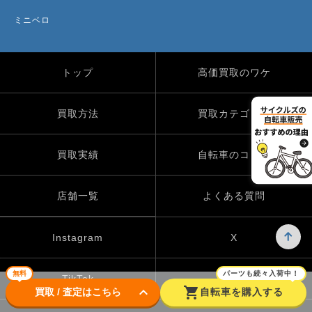
ミニベロ
トップ
高価買取のワケ
買取方法
買取カテゴリー
買取実績
自転車のコラム
店舗一覧
よくある質問
Instagram
X
無料
パーツも続々入荷中！
TikTok
keyboard_arrow_down
shopping_cart
買取 / 査定はこちら
自転車を購入する