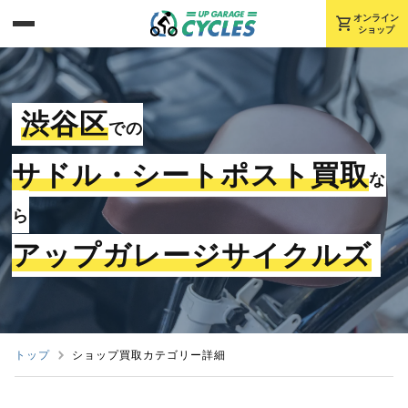
shopping_cart
オンライン
ショップ
渋谷区
での
サドル・シートポスト買取
な
ら
アップガレージサイクルズ
トップ
ショップ買取カテゴリー詳細