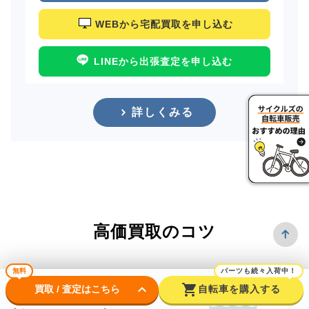
WEBから宅配買取を申し込む
LINEから出張査定を申し込む
詳しくみる
高価買取のコツ
無料
パーツも続々入荷中！
keyboard_arrow_down
shopping_cart
買取 / 査定はこちら
自転車を購入する
できるだけ