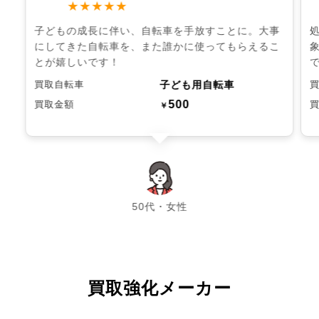
★★★★★
子どもの成長に伴い、自転車を手放すことに。大事
にしてきた自転車を、また誰かに使ってもらえるこ
とが嬉しいです！
子ども用自転車
買取自転車
500
買取金額
￥
chevron_left
chevron_right
50代・女性
買取強化メーカー