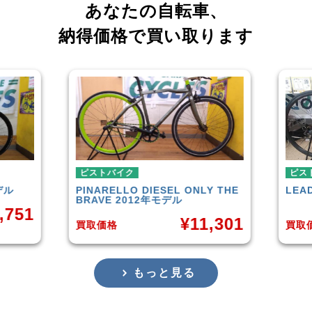
あなたの自転車、
納得価格で買い取ります
ピストバイク
ピストバイク
PINARELLO
DIESEL ONLY THE
LEADER
721T
BRAVE 2012年モデル
¥
11,301
買取価格
買取価格
もっと見る