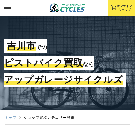
shopping_cart
オンライン
ショップ
吉川市
での
ピストバイク買取
なら
アップガレージサイクルズ
トップ
ショップ買取カテゴリー詳細