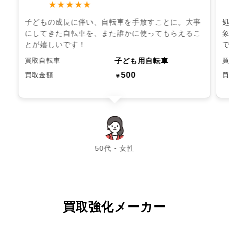
★★★★★
子どもの成長に伴い、自転車を手放すことに。大事
にしてきた自転車を、また誰かに使ってもらえるこ
とが嬉しいです！
子ども用自転車
買取自転車
500
買取金額
￥
chevron_left
chevron_right
50代・女性
買取強化メーカー