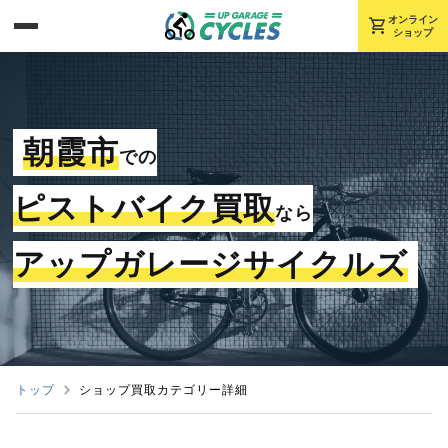
shopping_cart
オンライン
ショップ
朝霞市
での
ピストバイク買取
なら
アップガレージサイクルズ
トップ
ショップ買取カテゴリー詳細