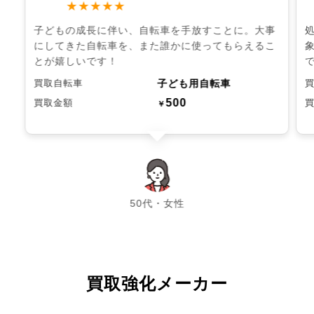
★★★★★
子どもの成長に伴い、自転車を手放すことに。大事
にしてきた自転車を、また誰かに使ってもらえるこ
とが嬉しいです！
子ども用自転車
買取自転車
500
買取金額
￥
chevron_left
chevron_right
50代・女性
買取強化メーカー