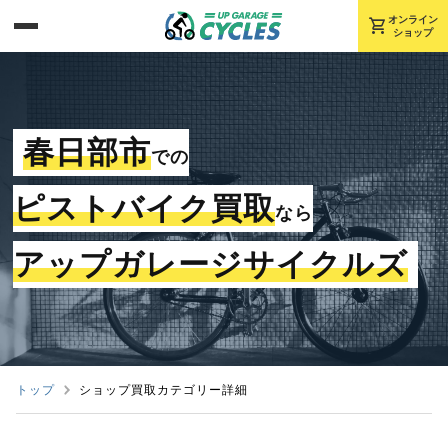
shopping_cart
オンライン
ショップ
春日部市
での
ピストバイク買取
なら
アップガレージサイクルズ
トップ
ショップ買取カテゴリー詳細