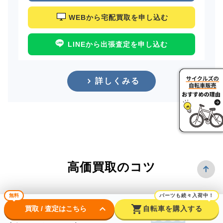
WEBから宅配買取を申し込む
LINEから出張査定を申し込む
詳しくみる
高価買取のコツ
無料
パーツも続々入荷中！
keyboard_arrow_down
shopping_cart
買取 / 査定はこちら
自転車を購入する
できるだけ