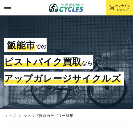
shopping_cart
オンライン
ショップ
飯能市
での
ピストバイク買取
なら
アップガレージサイクルズ
トップ
ショップ買取カテゴリー詳細