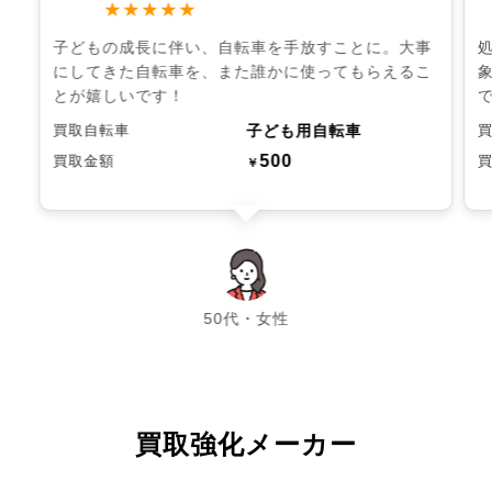
★★★★★
子どもの成長に伴い、自転車を手放すことに。大事
にしてきた自転車を、また誰かに使ってもらえるこ
とが嬉しいです！
子ども用自転車
買取自転車
500
買取金額
￥
chevron_left
chevron_right
50代・女性
買取強化メーカー