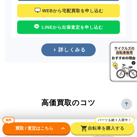
WEBから宅配買取を申し込む
LINEから出張査定を申し込む
詳しくみる
高価買取のコツ
無料
パーツも続々入荷中！
keyboard_arrow_down
shopping_cart
買取 / 査定はこちら
自転車を購入する
できるだけ