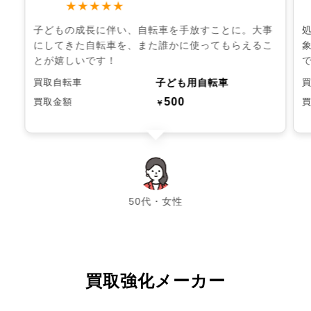
★★★★★
子どもの成長に伴い、自転車を手放すことに。大事
にしてきた自転車を、また誰かに使ってもらえるこ
とが嬉しいです！
子ども用自転車
買取自転車
500
買取金額
￥
chevron_left
chevron_right
50代・女性
買取強化メーカー