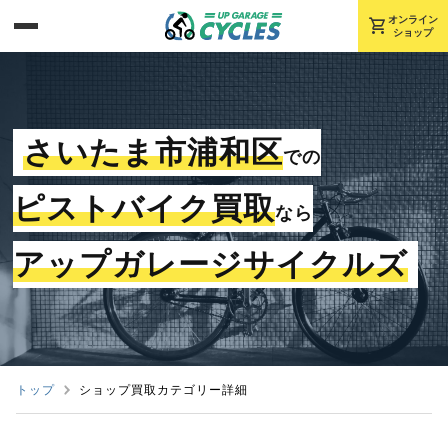
shopping_cart
オンライン
ショップ
さいたま市浦和区
での
ピストバイク買取
なら
アップガレージサイクルズ
トップ
ショップ買取カテゴリー詳細