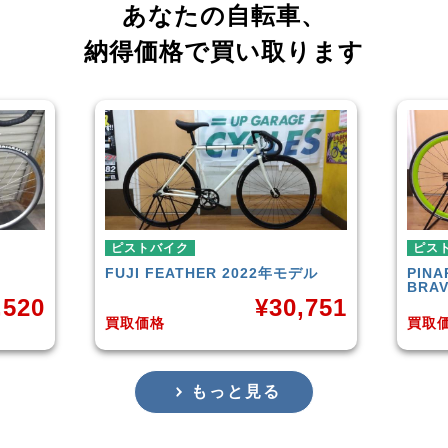
あなたの自転車、
納得価格で買い取ります
ピストバイク
ピス
デル
PINARELLO
DIESEL ONLY THE
LEA
BRAVE 2012年モデル
,751
¥
11,301
買取価格
買取
もっと見る