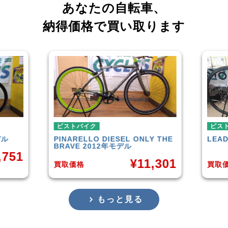
あなたの自転車、
納得価格で買い取ります
ピストバイク
ピス
Y THE
LEADER
721TR 2023年モデル
FUJI
¥
42,000
,301
買取価格
買取
もっと見る