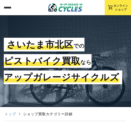
shopping_cart
オンライン
ショップ
さいたま市北区
での
ピストバイク買取
なら
アップガレージサイクルズ
トップ
ショップ買取カテゴリー詳細