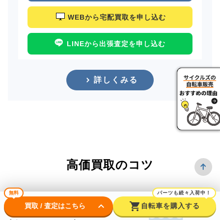
WEBから宅配買取を申し込む
LINEから出張査定を申し込む
詳しくみる
高価買取のコツ
無料
パーツも続々入荷中！
keyboard_arrow_down
shopping_cart
買取 / 査定はこちら
自転車を購入する
できるだけ