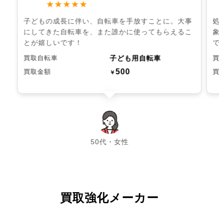
★★★★★
子どもの成長に伴い、自転車を手放すことに。大事
にしてきた自転車を、また誰かに使ってもらえるこ
とが嬉しいです！
子ども用自転車
買取自転車
500
買取金額
￥
chevron_left
chevron_right
50代・女性
買取強化メーカー