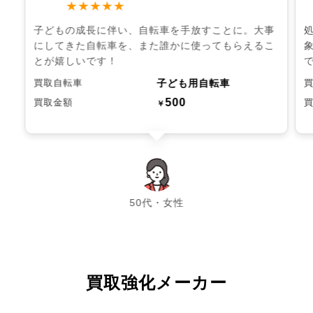
★★★★★
子どもの成長に伴い、自転車を手放すことに。大事
にしてきた自転車を、また誰かに使ってもらえるこ
とが嬉しいです！
子ども用自転車
買取自転車
500
買取金額
￥
chevron_left
chevron_right
50代・女性
買取強化メーカー