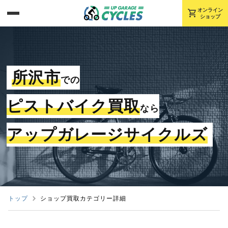
shopping_cart
オンライン
ショップ
所沢市
での
ピストバイク買取
なら
アップガレージサイクルズ
トップ
ショップ買取カテゴリー詳細