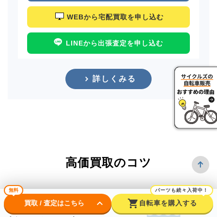
WEBから宅配買取を申し込む
LINEから出張査定を申し込む
詳しくみる
高価買取のコツ
無料
パーツも続々入荷中！
keyboard_arrow_down
shopping_cart
買取 / 査定はこちら
自転車を購入する
できるだけ