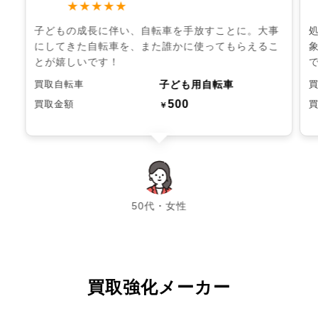
★★★★★
子どもの成長に伴い、自転車を手放すことに。大事
にしてきた自転車を、また誰かに使ってもらえるこ
とが嬉しいです！
子ども用自転車
買取自転車
500
買取金額
￥
chevron_left
chevron_right
50代・女性
買取強化メーカー