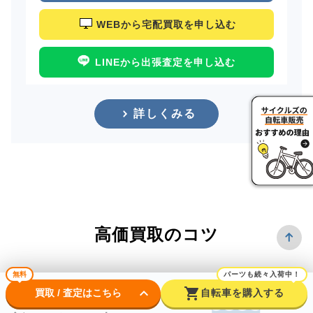
WEBから宅配買取を申し込む
LINEから出張査定を申し込む
詳しくみる
高価買取のコツ
無料
パーツも続々入荷中！
keyboard_arrow_down
shopping_cart
買取 / 査定はこちら
自転車を購入する
できるだけ