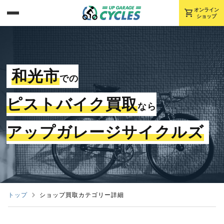
shopping_cart
オンライン
ショップ
和光市
での
ピストバイク買取
なら
アップガレージサイクルズ
トップ
ショップ買取カテゴリー詳細