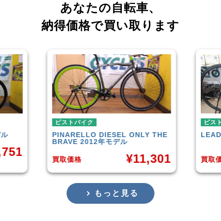
あなたの自転車、
納得価格で買い取ります
ピストバイク
ONLY THE
LEADER
721TR 2023年モデル
¥
42,000
¥
11,301
買取価格
もっと見る