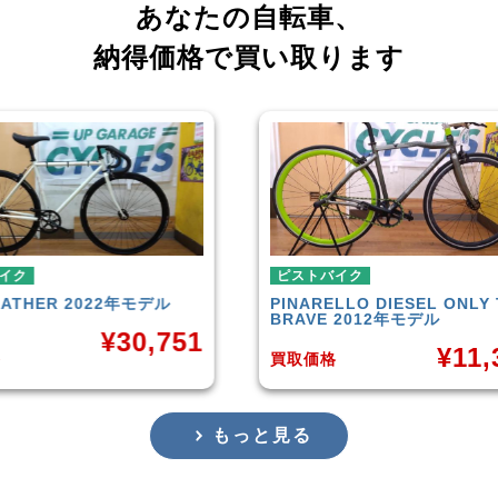
あなたの自転車、
納得価格で買い取ります
ピストバイク
ピス
デル
PINARELLO
DIESEL ONLY THE
LEA
BRAVE 2012年モデル
,751
¥
11,301
買取価格
買取
もっと見る