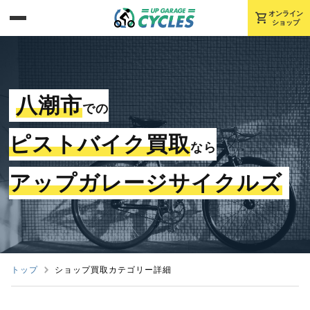
shopping_cart
オンライン
ショップ
八潮市
での
ピストバイク買取
なら
アップガレージサイクルズ
トップ
ショップ買取カテゴリー詳細