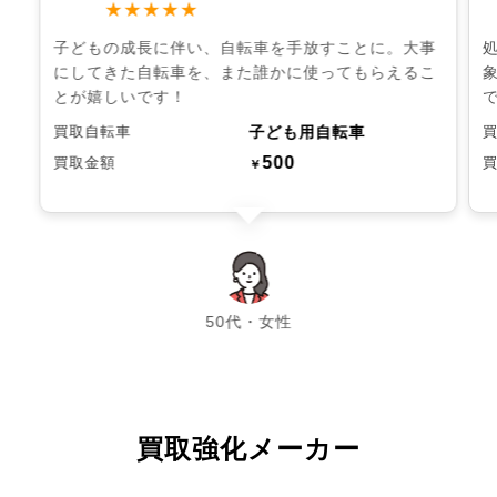
★★★★★
子どもの成長に伴い、自転車を手放すことに。大事
にしてきた自転車を、また誰かに使ってもらえるこ
とが嬉しいです！
子ども用自転車
買取自転車
500
買取金額
￥
chevron_left
chevron_right
50代・女性
買取強化メーカー